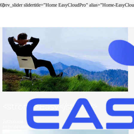
[rev_slider slidertitle=”Home EasyCloudPro” alias=”Home-EasyClo
<strong>Easy</strong>
Tecnologia
facile da usare