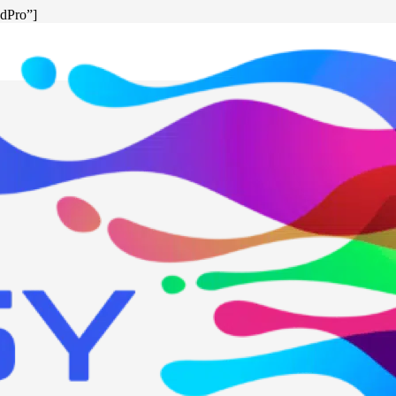
udPro”]