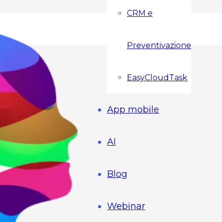
CRM e
Preventivazione
EasyCloudTask
App mobile
AI
Blog
Webinar