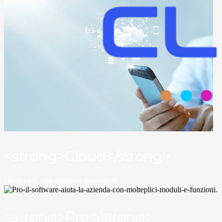
<strong>Cloud</strong>
Dove vuoi, con qualsiasi dispositivo
<strong>Pro</strong>