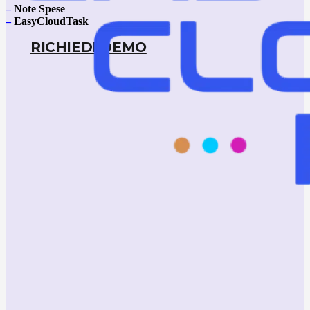
–
Note Spese
–
EasyCloudTask
RICHIEDI DEMO