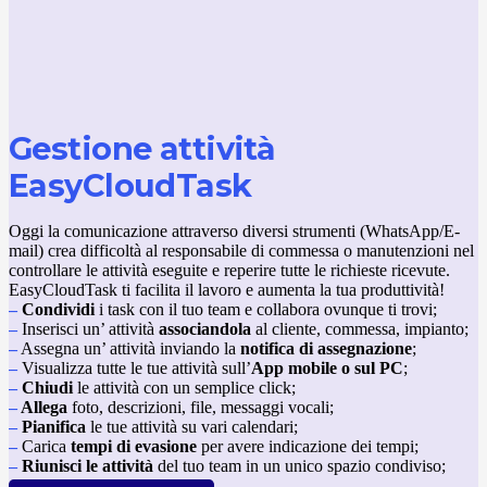
Gestione attività
EasyCloudTask
Oggi la comunicazione attraverso diversi strumenti (WhatsApp/E-
mail) crea difficoltà al responsabile di commessa o manutenzioni nel
controllare le attività eseguite e reperire tutte le richieste ricevute.
EasyCloudTask ti facilita il lavoro e aumenta la tua produttività!
–
Condividi
i task con il tuo team e collabora ovunque ti trovi;
–
Inserisci un’ attività
associandola
al cliente, commessa, impianto;
–
Assegna un’ attività inviando la
notifica di assegnazione
;
–
Visualizza tutte le tue attività sull’
App mobile o sul PC
;
–
Chiudi
le attività con un semplice click;
–
Allega
foto, descrizioni, file, messaggi vocali;
–
Pianifica
le tue attività su vari calendari;
–
Carica
tempi di evasione
per avere indicazione dei tempi;
–
Riunisci le attività
del tuo team in un unico spazio condiviso;