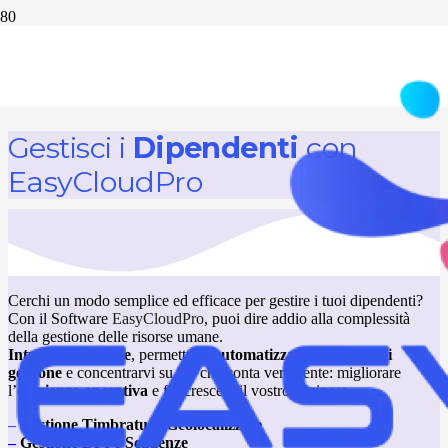
EasyCloudPro per la
gestione dei dipendenti
Gestisci i
Dipendenti
con
EasyCloudPro
Cerchi un modo semplice ed efficace per gestire i tuoi dipendenti?
Con il Software
EasyCloudPro
, puoi dire addio alla complessità
della gestione delle risorse umane.
Intuitivo
e
potente
, permette di
automatizzare i processi
di
gestione
e concentrarvi su ciò che conta veramente: migliorare
l’
efficienza operativa
e far crescere il vostro business.
–
Gestione Timbrature Geolocalizzate
–
Gestione DPI e Scadenze