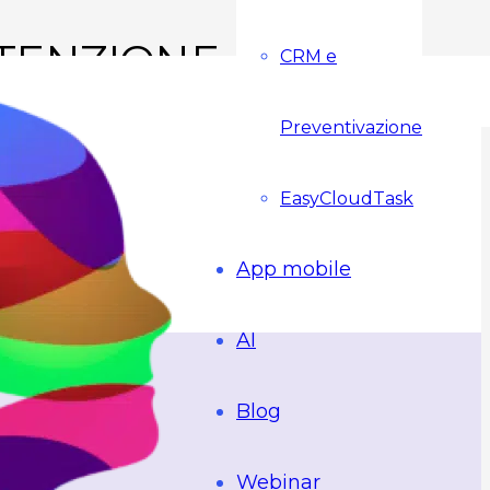
NUTENZIONE
CRM e
Preventivazione
EasyCloudTask
App mobile
AI
Blog
Webinar