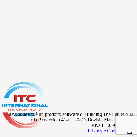
EasyCloudPro è un prodotto software di Building The Future S.r.l.
Via Bertacciola 41/a – 20813 Bovisio Masciago (MB)
P.iva IT 03977530967
Privacy e Cookie Policy