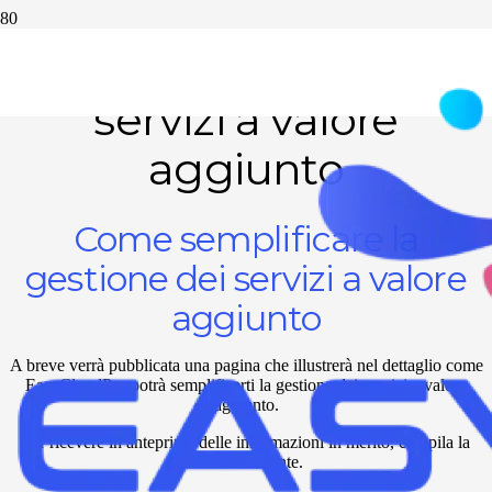
Software gestione
servizi a valore
aggiunto
Come semplificare la
gestione dei servizi a valore
aggiunto
A breve verrà pubblicata una pagina che illustrerà nel dettaglio come
EasyCloudPro potrà semplificarti la gestione dei servizi a valore
aggiunto.
Per ricevere in anteprima delle informazioni in merito, compila la
form sottostante.