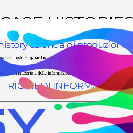
CASE HISTORIE
history azienda di produzione 
na case history riguardante i benefici apportati dal nostro software Ea
produzione quadri.
icevere in anteprima delle informazioni in merito, compila la form sottos
RICHIEDI INFORMAZIONI