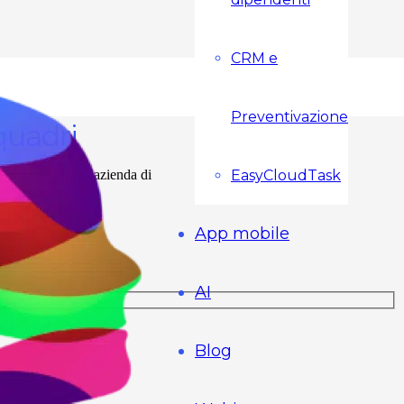
S
CRM e
Preventivazione
quadri
EasyCloudTask
syCloudPro ad un’azienda di
tante.
App mobile
AI
Blog