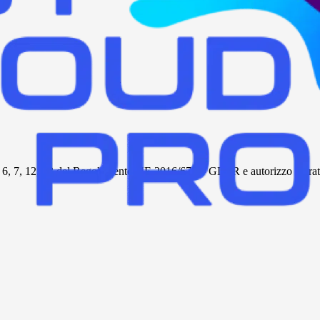
tt. 6, 7, 12, 13 del Regolamento UE 2016/679 – GDPR e autorizzo al tratta