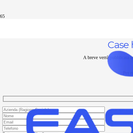
Case 
A breve verrà pubblicata u
Per r