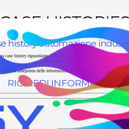
CASE HISTORIE
e history automazione industr
na case history riguardante i benefici apportati dal nostro software Ea
automazione industriale.
icevere in anteprima delle informazioni in merito, compila la form sottos
RICHIEDI INFORMAZIONI