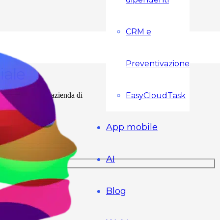
S
CRM e
Preventivazione
iale
EasyCloudTask
syCloudPro ad un’azienda di
tante.
App mobile
AI
Blog