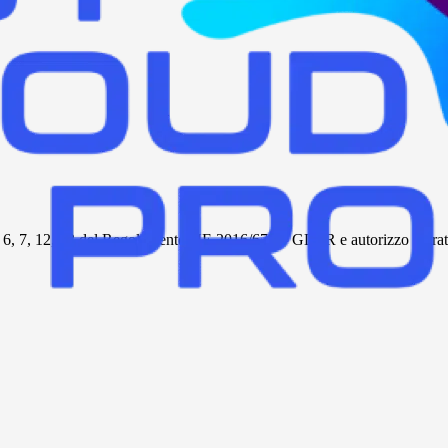
tt. 6, 7, 12, 13 del Regolamento UE 2016/679 – GDPR e autorizzo al tratta