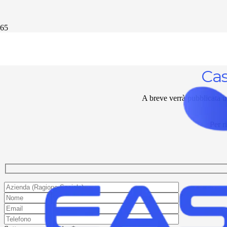
Cas
A breve verrà pubblicata u
Per r