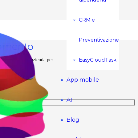
S
CRM e
Preventivazione
vamento
EasyCloudTask
syCloudPro ad un’azienda per
tante.
App mobile
AI
Blog