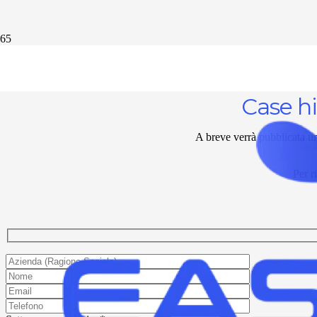
Case h
A breve verrà pubblicata un
Per r