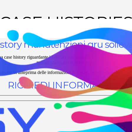
CASE HISTORIE
istory manutenzioni gru solle
a case history riguardante i benefici apportati dal nostro software Ea
manutenzioni gru sollevamento.
icevere in anteprima delle informazioni in merito, compila la form sottos
RICHIEDI INFORMAZIONI