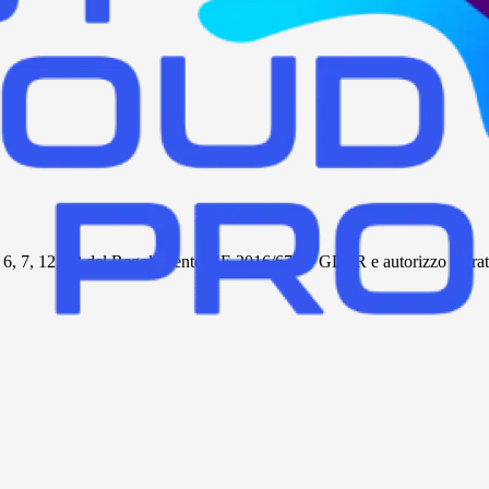
tt. 6, 7, 12, 13 del Regolamento UE 2016/679 – GDPR e autorizzo al tratta