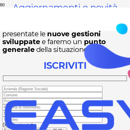
Aggiornamenti e novità
In questo webinar verranno
presentate le
nuove gestioni
sviluppate
e faremo un
punto
generale
della situazione.
ISCRIVITI
Data Seminario* :