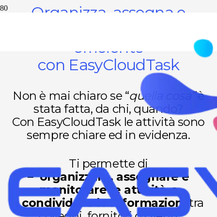
Organizza, assegna e
monitora le attività in modo
efficiente
con EasyCloudTask
Non è mai chiaro se “
quella cosa”
è
stata fatta, da chi, quando?
Con EasyCloudTask le attività sono
sempre chiare ed in evidenza.
Ti permette di
– organizzare, assegnare e
monitorare le attività
, e
– condividere le informazioni
tra
colleghi, fornitori o clienti