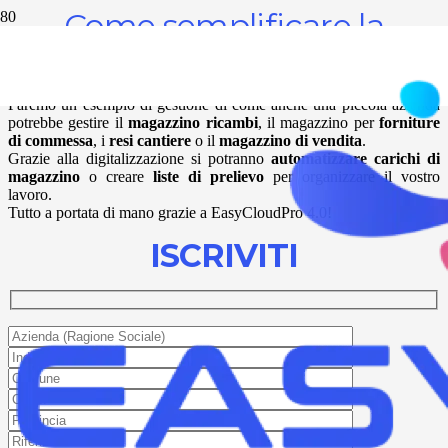
Come semplificare la
gestione del magazzino
Faremo un esempio di gestione di come anche una piccola azienda
potrebbe gestire il
magazzino ricambi
, il magazzino per
forniture
di commessa
, i
resi cantiere
o il
magazzino di vendita
.
Grazie alla digitalizzazione si potranno
automatizzare carichi di
magazzino
o creare
liste di prelievo
per organizzare il vostro
lavoro.
Tutto a portata di mano grazie a EasyCloudPro 4.0!
ISCRIVITI