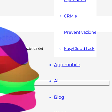
S
CRM e
Preventivazione
actor
EasyCloudTask
syCloudPro ad un’azienda dei
tante.
App mobile
AI
Blog