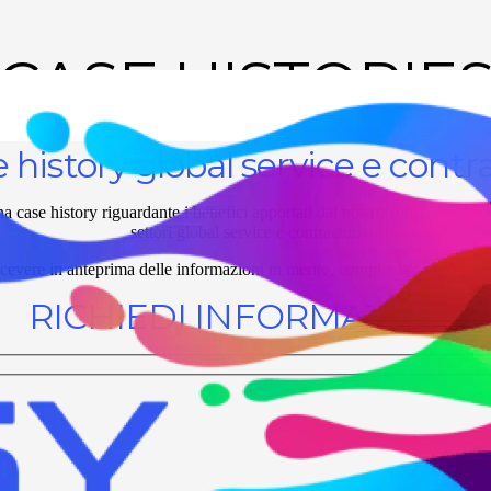
CASE HISTORIE
 history global service e contr
a case history riguardante i benefici apportati dal nostro software Ea
settori global service e contractor.
icevere in anteprima delle informazioni in merito, compila la form sottos
RICHIEDI INFORMAZIONI