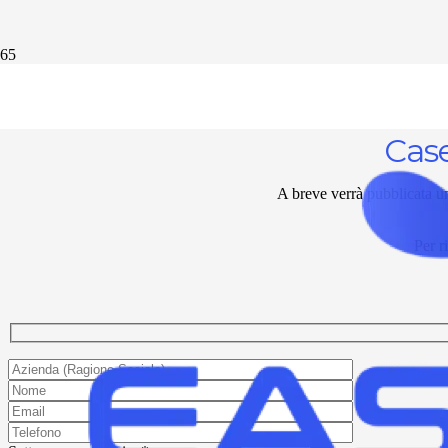
Case
A breve verrà pubblicata un
Per r