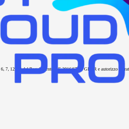
tt. 6, 7, 12, 13 del Regolamento UE 2016/679 – GDPR e autorizzo al tratta